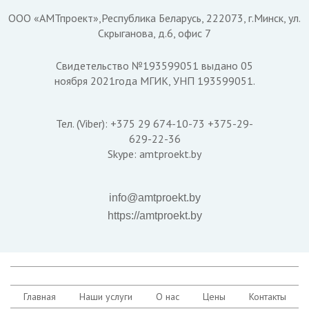
ООО «АМТпроект»,Республика Беларусь, 222073, г.Минск, ул.
Скрыганова, д.6, офис 7
Свидетельство №193599051 выдано 05
ноября 2021года МГИК, УНП 193599051.
Тел. (Viber): +375 29 674-10-73 +375-29-
629-22-36
Skype: amtproekt.by
info@amtproekt.by
https://amtproekt.by
Главная
Наши услуги
О нас
Цены
Контакты